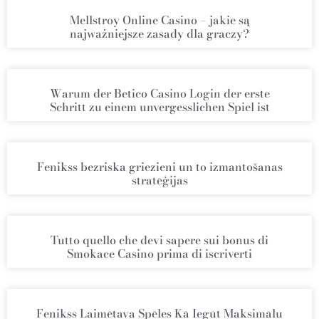
Mellstroy Online Casino – jakie są
najważniejsze zasady dla graczy?
Warum der Betico Casino Login der erste
Schritt zu einem unvergesslichen Spiel ist
Fenikss bezriska griezieni un to izmantošanas
stratēģijas
Tutto quello che devi sapere sui bonus di
Smokace Casino prima di iscriverti
Fenikss Laimētava Spēles Kā Iegūt Maksimālu