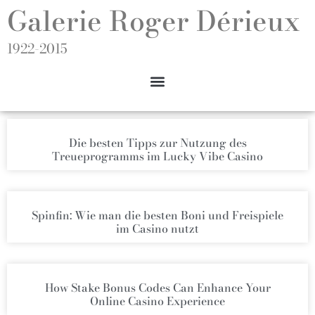
Galerie Roger Dérieux
1922-2015
Die besten Tipps zur Nutzung des
Treueprogramms im Lucky Vibe Casino
Spinfin: Wie man die besten Boni und Freispiele
im Casino nutzt
How Stake Bonus Codes Can Enhance Your
Online Casino Experience