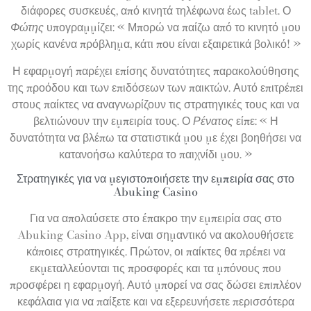
διάφορες συσκευές, από κινητά τηλέφωνα έως tablet. Ο
Φώτης
υπογραμμίζει: « Μπορώ να παίζω από το κινητό μου
χωρίς κανένα πρόβλημα, κάτι που είναι εξαιρετικά βολικό! »
Η εφαρμογή παρέχει επίσης δυνατότητες παρακολούθησης
της προόδου και των επιδόσεων των παικτών. Αυτό επιτρέπει
στους παίκτες να αναγνωρίζουν τις στρατηγικές τους και να
βελτιώνουν την εμπειρία τους. Ο
Ρένατος
είπε: « Η
δυνατότητα να βλέπω τα στατιστικά μου με έχει βοηθήσει να
κατανοήσω καλύτερα το παιχνίδι μου. »
Στρατηγικές για να μεγιστοποιήσετε την εμπειρία σας στο
Abuking Casino
Για να απολαύσετε στο έπακρο την εμπειρία σας στο
Abuking Casino App, είναι σημαντικό να ακολουθήσετε
κάποιες στρατηγικές. Πρώτον, οι παίκτες θα πρέπει να
εκμεταλλεύονται τις προσφορές και τα μπόνους που
προσφέρει η εφαρμογή. Αυτό μπορεί να σας δώσει επιπλέον
κεφάλαια για να παίξετε και να εξερευνήσετε περισσότερα