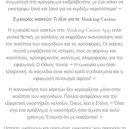
συμμετοχή στο πρόγραμμα επιβράβευσης με έχει κάνει να
επιστρέφω ξανά και ξανά για να κερδίζω περισσότερα! »
Εμπειρίες παικτών: Τι λένε για το Abuking Casino
Η εμπειρία των παικτών στο Abuking Casino App είναι
γενικά θετική, με πολλούς να εκφράζουν ικανοποίηση από
την ποιότητα των παιχνιδιών και τις προσφορές. Οι παίκτες
συχνά μοιράζονται τις ιστορίες τους σε φόρουμ και
κοινότητες, προσφέροντας πολύτιμες πληροφορίες για την
εφαρμογή. Ο
Θάνος
τόνισε: « Η εμπειρία μου ήταν
εξαιρετική, τα παιχνίδια είναι πολύ καλά σχεδιασμένα και η
εφαρμογή λειτουργεί άψογα! »
Η ικανοποίηση των παικτών δεν περιορίζεται μόνο στην
ποιότητα των παιχνιδιών. Πολλοί αναφέρουν και την
εξαιρετική υποστήριξη πελατών. Όπως λέει η
Ελένη
: « Όταν
είχα ένα πρόβλημα, η υποστήριξη ήταν άμεση και πολύ
χρήσιμη. Ένιωσα ότι με νοιάζονται! »
Ωστόσο, υπάρχουν και ορισμένες επικρίσεις που αφορούν τη