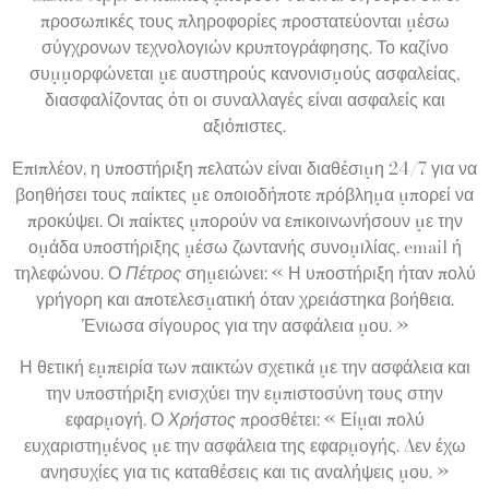
προσωπικές τους πληροφορίες προστατεύονται μέσω
σύγχρονων τεχνολογιών κρυπτογράφησης. Το καζίνο
συμμορφώνεται με αυστηρούς κανονισμούς ασφαλείας,
διασφαλίζοντας ότι οι συναλλαγές είναι ασφαλείς και
αξιόπιστες.
Επιπλέον, η υποστήριξη πελατών είναι διαθέσιμη 24/7 για να
βοηθήσει τους παίκτες με οποιοδήποτε πρόβλημα μπορεί να
προκύψει. Οι παίκτες μπορούν να επικοινωνήσουν με την
ομάδα υποστήριξης μέσω ζωντανής συνομιλίας, email ή
τηλεφώνου. Ο
Πέτρος
σημειώνει: « Η υποστήριξη ήταν πολύ
γρήγορη και αποτελεσματική όταν χρειάστηκα βοήθεια.
Ένιωσα σίγουρος για την ασφάλεια μου. »
Η θετική εμπειρία των παικτών σχετικά με την ασφάλεια και
την υποστήριξη ενισχύει την εμπιστοσύνη τους στην
εφαρμογή. Ο
Χρήστος
προσθέτει: « Είμαι πολύ
ευχαριστημένος με την ασφάλεια της εφαρμογής. Δεν έχω
ανησυχίες για τις καταθέσεις και τις αναλήψεις μου. »