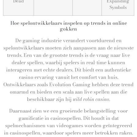
Dead
Expanding
Symbols
Hoe spelontwikkelaars inspelen op trends in online
gokken
De gaming industrie verandert voortdurend en
spelontwikkelaars moeten zich aanpassen aan de nieuwste
trends. Een van de grootste trends is de vraag naar live
dealer spellen, waarbij spelers in real-time kunnen
interageren met echte dealers. Dit biedt een authentieke
casino ervaring vanuit het comfort van huis.
Ontwikkelaars zoals Evolution Gaming hebben deze trend
omarmd en bieden een scala aan live spellen aan die
beschikbaar zijn bij
wild robin casino
.
Daarnaast zien we een groeiende belangstelling voor
gamificatie in casinospellen. Dit houdt in dat
spelmechanismen van videogames worden geïntegreerd
in casinospellen, waardoor spelers meer betrokken raken.