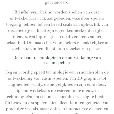
geavanceerd.
Bij
wild robin
Casino worden spellen van deze
ontwikkelaars vaak aangeboden, waardoor spelers
toegang hebben tot een breed scala aan opties. Elk van
deze bedrijven heeft zijn eigen kenmerkende stijl en
thema’s, wat bijdraagt aan de diversiteit van het
spelaanbod. Dit maakt het voor spelers gemakkelijker om
spellen te vinden die bij hun voorkeuren passen.
De rol van technologie in de ontwikkeling van
casinospellen
Tegenwoordig speelt technologie een cruciale rol in de
ontwikkeling van casinospellen. Van 3D-graphics tot
augmented reality, de mogelijkheden zijn eindeloos.
Spelontwikkelaars investeren in de nieuwste
technologieën om een meeslepende ervaring te bieden.
Dit betekent dat spelers niet alleen kunnen genieten van
prachtige visuals, maar ook van interactieve elementen