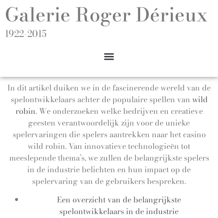
Galerie Roger Dérieux
1922-2015
In dit artikel duiken we in de fascinerende wereld van de
spelontwikkelaars achter de populaire spellen van
wild
robin
. We onderzoeken welke bedrijven en creatieve
geesten verantwoordelijk zijn voor de unieke
spelervaringen die spelers aantrekken naar het casino
wild robin. Van innovatieve technologieën tot
meeslepende thema’s, we zullen de belangrijkste spelers
in de industrie belichten en hun impact op de
spelervaring van de gebruikers bespreken.
Een overzicht van de belangrijkste
spelontwikkelaars in de industrie