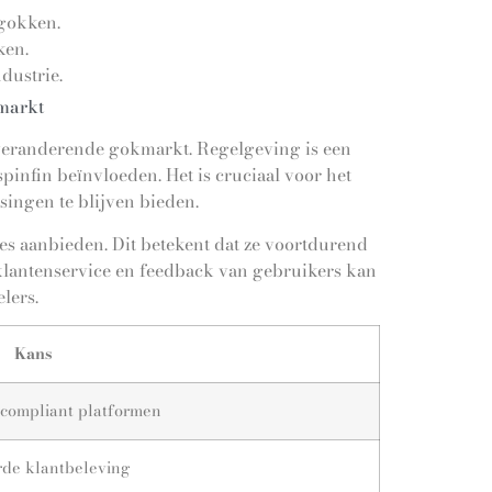
 gokken.
ken.
dustrie.
kmarkt
l veranderende gokmarkt. Regelgeving is een
pinfin beïnvloeden. Het is cruciaal voor het
singen te blijven bieden.
es aanbieden. Dit betekent dat ze voortdurend
 klantenservice en feedback van gebruikers kan
lers.
Kans
 compliant platformen
rde klantbeleving