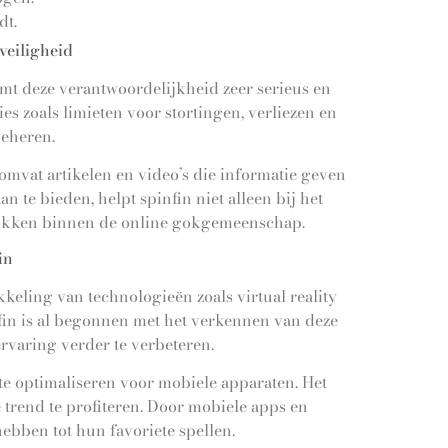
dt.
veiligheid
mt deze verantwoordelijkheid zeer serieus en
 zoals limieten voor stortingen, verliezen en
beheren.
 omvat artikelen en video’s die informatie geven
te bieden, helpt spinfin niet alleen bij het
gokken binnen de online gokgemeenschap.
in
keling van technologieën zoals virtual reality
in is al begonnen met het verkennen van deze
varing verder te verbeteren.
te optimaliseren voor mobiele apparaten. Het
trend te profiteren. Door mobiele apps en
hebben tot hun favoriete spellen.