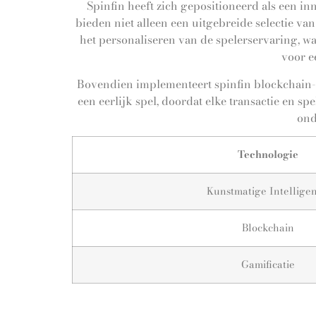
Spinfin heeft zich gepositioneerd als een 
bieden niet alleen een uitgebreide selectie va
het personaliseren van de spelerservaring, w
voor e
Bovendien implementeert spinfin blockchain-t
een eerlijk spel, doordat elke transactie en 
ond
Technologie
Kunstmatige Intelligen
Blockchain
Gamificatie