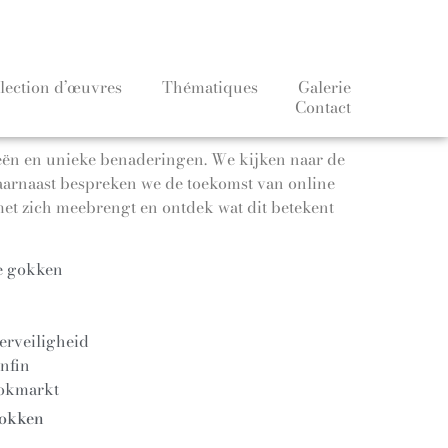
lection d’œuvres
Thématiques
Galerie
Contact
eën en unieke benaderingen. We kijken naar de
 Daarnaast bespreken we de toekomst van online
et zich meebrengt en ontdek wat dit betekent
ne gokken
erveiligheid
nfin
gokmarkt
gokken